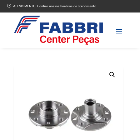
}
ATENDIMENTO:
Confira nossos horários de atendimento