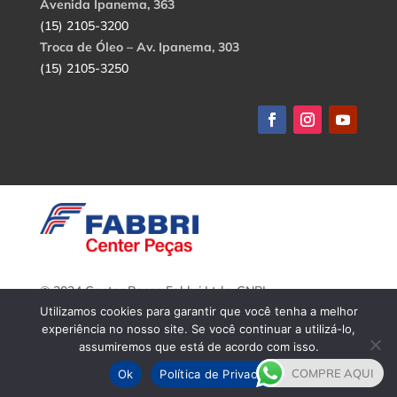
Avenida Ipanema, 363
(15) 2105-3200
Troca de Óleo – Av. Ipanema, 303
(15) 2105-3250
© 2024 Center Peças Fabbri Ltda. CNPJ:
56.908.650/0001-94.
Utilizamos cookies para garantir que você tenha a melhor
Todos os direitos reservados.
experiência no nosso site. Se você continuar a utilizá-lo,
assumiremos que está de acordo com isso.
COMPRE AQUI
Ok
Política de Privacidade