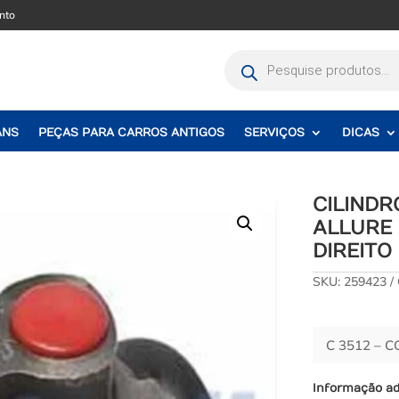
nto
Pesquisar
produtos
ANS
PEÇAS PARA CARROS ANTIGOS
SERVIÇOS
DICAS
CILINDR
ALLURE 
DIREITO
SKU:
259423
C 3512 – 
Informação ad