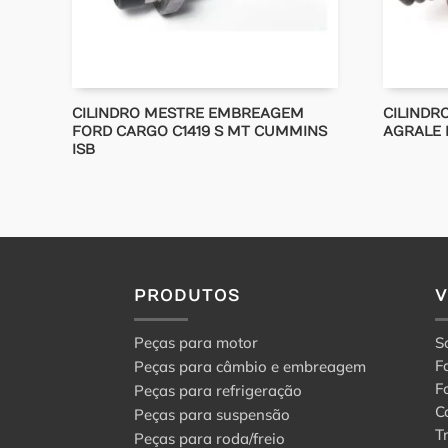
CILINDRO MESTRE EMBREAGEM
CILIND
FORD CARGO C1419 S MT CUMMINS
AGRALE M
ISB
PRODUTOS
Peças para motor
S
F
Peças para câmbio e embreagem
F
Peças para refrigeração
C
Peças para suspensão
T
Peças para roda/freio