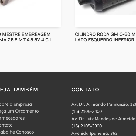
RO MESTRE EMBREAGEM
CILINDRO RODA GM C-60 MT
A 7.5 E MT 4.8 8V 4 CIL
LADO ESQUERDO INFERIOR
VEJA TAMBÉM
CONTATO
obre a empresa
Av. Dr. Armando Pannunzio, 12
aça um Orçamento
(15) 2105-3400
ornecedores
Av. Dr Luiz Mendes de Almeida
ontato
(15) 2105-3300
rabalhe Conosco
Avenida Ipanema, 363