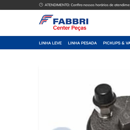
}
ATENDIMENTO:
Confira nossos horários de atendime
LINHA LEVE
LINHA PESADA
PICKUPS & V