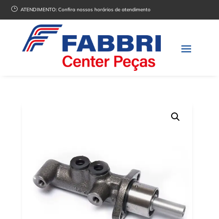
}
ATENDIMENTO:
Confira nossos horários de atendimento