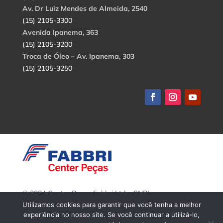
Av. Dr Luiz Mendes de Almeida, 2540
(15) 2105-3300
Avenida Ipanema, 363
(15) 2105-3200
Troca de Óleo – Av. Ipanema, 303
(15) 2105-3250
© 2024 Center Peças Fabbri Ltda. CNPJ:
56.908.650/0001-94.
Utilizamos cookies para garantir que você tenha a melhor
Todos os direitos reservados.
experiência no nosso site. Se você continuar a utilizá-lo,