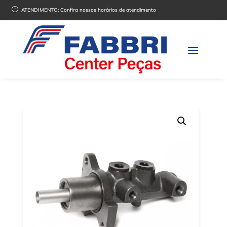
}
ATENDIMENTO:
Confira nossos horários de atendimento