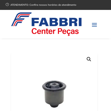
}
ATENDIMENTO:
Confira nossos horários de atendimento