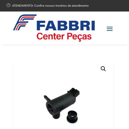
}
ATENDIMENTO:
Confira nossos horários de atendimento