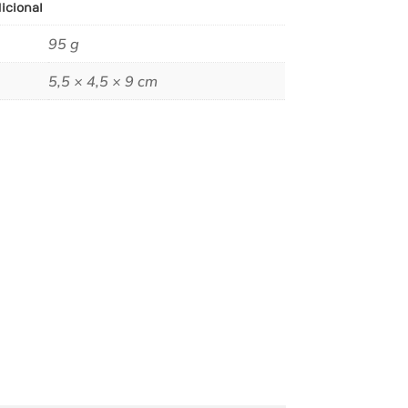
icional
95 g
5,5 × 4,5 × 9 cm