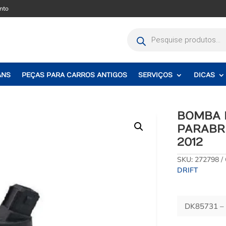
nto
Pesquisar
produtos
ANS
PEÇAS PARA CARROS ANTIGOS
SERVIÇOS
DICAS
BOMBA 
PARABRI
2012
SKU:
272798
DRIFT
DK85731 –