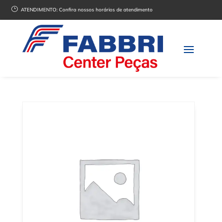
}
ATENDIMENTO:
Confira nossos horários de atendimento