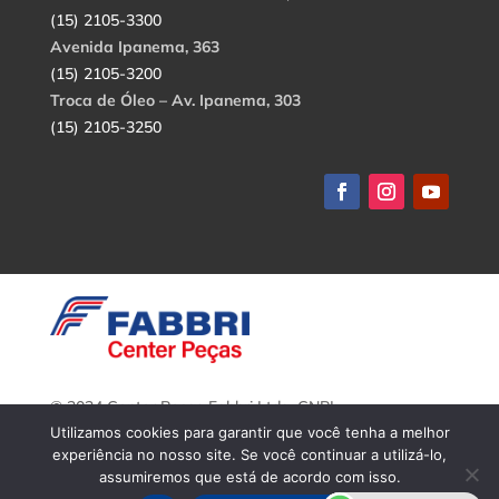
(15) 2105-3300
Avenida Ipanema, 363
(15) 2105-3200
Troca de Óleo – Av. Ipanema, 303
(15) 2105-3250
© 2024 Center Peças Fabbri Ltda. CNPJ:
56.908.650/0001-94.
Utilizamos cookies para garantir que você tenha a melhor
Todos os direitos reservados.
experiência no nosso site. Se você continuar a utilizá-lo,
assumiremos que está de acordo com isso.