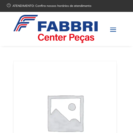
}
ATENDIMENTO:
Confira nossos horários de atendimento