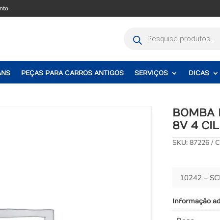
nto
Pesquisar
produtos
ANS
PEÇAS PARA CARROS ANTIGOS
SERVIÇOS
DICAS
BOMBA D
8V 4 CI
SKU:
87226
C
10242 – S
Informação ad