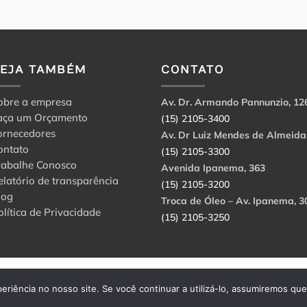
VEJA TAMBÉM
CONTATO
obre a empresa
Av. Dr. Armando Pannunzio, 12
aça um Orçamento
(15) 2105-3400
ornecedores
Av. Dr Luiz Mendes de Almeida
ontato
(15) 2105-3300
rabalhe Conosco
Avenida Ipanema, 363
elatório de transparência
(15) 2105-3200
log
Troca de Óleo – Av. Ipanema, 3
olítica de Privacidade
(15) 2105-3250
abbri Ltda. CNPJ: 56.908.650/0001-94.
eriência no nosso site. Se você continuar a utilizá-lo, assumiremos qu
rvados.