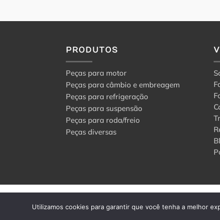
PRODUTOS
Peças para motor
S
F
Peças para câmbio e embreagem
F
Peças para refrigeração
C
Peças para suspensão
T
Peças para roda/freio
R
Peças diversas
B
P
© 2024 Center Peças F
Utilizamos cookies para garantir que você tenha a melhor exp
Todos os direitos rese