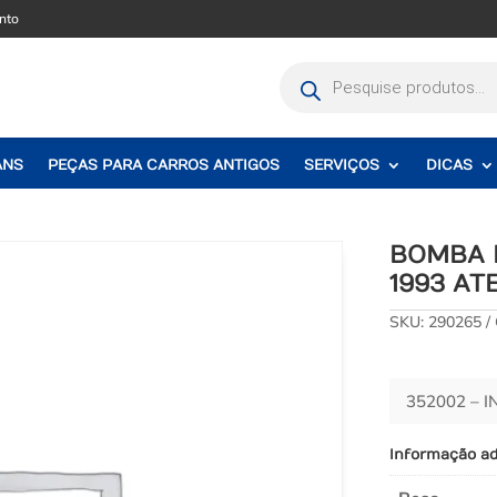
nto
Pesquisar
produtos
ANS
PEÇAS PARA CARROS ANTIGOS
SERVIÇOS
DICAS
BOMBA D
1993 AT
SKU:
290265
352002 – I
Informação ad