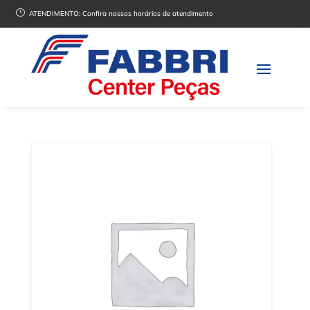
}
ATENDIMENTO:
Confira nossos horários de atendimento