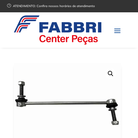
}
ATENDIMENTO:
Confira nossos horários de atendimento