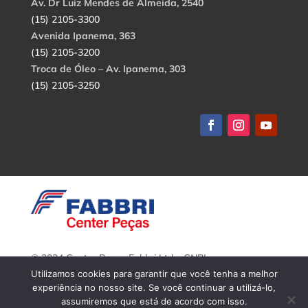
Av. Dr Luiz Mendes de Almeida, 2540
(15) 2105-3300
Avenida Ipanema, 363
(15) 2105-3200
Troca de Óleo – Av. Ipanema, 303
(15) 2105-3250
© 2024 Center Peças Fabbri Ltda. CNPJ:
56.908.650/0001-94.
Utilizamos cookies para garantir que você tenha a melhor
Todos os direitos reservados.
experiência no nosso site. Se você continuar a utilizá-lo,
assumiremos que está de acordo com isso.