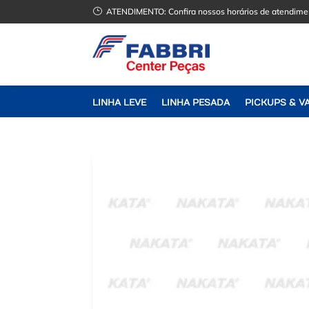
}
ATENDIMENTO:
Confira nossos horários de atendime
LINHA LEVE
LINHA PESADA
PICKUPS & V