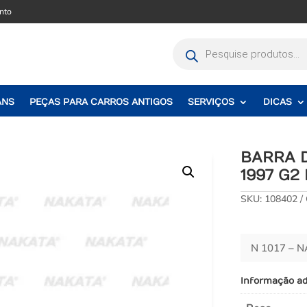
nto
Pesquisar
produtos
ANS
PEÇAS PARA CARROS ANTIGOS
SERVIÇOS
DICAS
BARRA D
1997 G2 
SKU:
108402
N 1017 – 
Informação ad