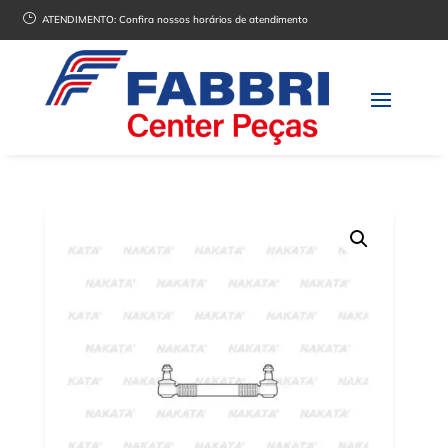
}
ATENDIMENTO:
Confira nossos horários de atendimento