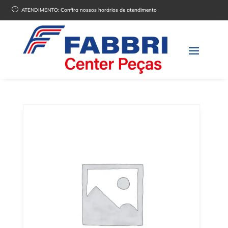
}
ATENDIMENTO:
Confira nossos horários de atendimento