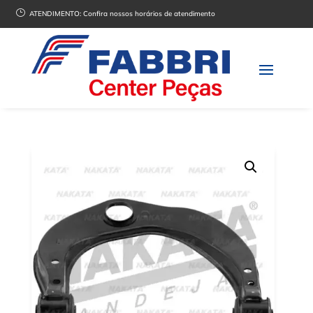
}
ATENDIMENTO:
Confira nossos horários de atendimento