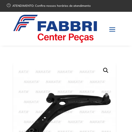
}
ATENDIMENTO:
Confira nossos horários de atendimento