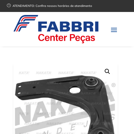
}
ATENDIMENTO:
Confira nossos horários de atendimento