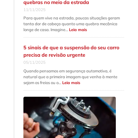
quebras no meio da estrada
além
do
11/11/2025
preço
baixo
Para quem vive na estrada, poucas situações geram
tanta dor de cabeça quanto uma quebra mecânica
:
longe de casa. Imagine…
Leia mais
Manutenção
de
cardan:
como
5 sinais de que a suspensão do seu carro
evitar
quebras
precisa de revisão urgente
no
meio
05/11/2025
da
estrada
Quando pensamos em segurança automotiva, é
natural que a primeira imagem que venha à mente
:
sejam os freios ou o…
Leia mais
5
sinais
de
que
a
suspensão
do
seu
carro
precisa
de
revisão
urgente