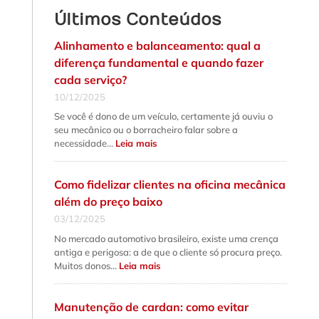
Últimos Conteúdos
Alinhamento e balanceamento: qual a
diferença fundamental e quando fazer
cada serviço?
10/12/2025
Se você é dono de um veículo, certamente já ouviu o
seu mecânico ou o borracheiro falar sobre a
:
necessidade…
Leia mais
Alinhamento
e
balanceamento:
qual
Como fidelizar clientes na oficina mecânica
a
diferença
além do preço baixo
fundamental
e
03/12/2025
quando
fazer
No mercado automotivo brasileiro, existe uma crença
cada
serviço?
antiga e perigosa: a de que o cliente só procura preço.
:
Muitos donos…
Leia mais
Como
fidelizar
clientes
na
Manutenção de cardan: como evitar
oficina
mecânica