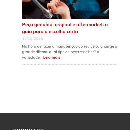
Peça genuína, original e aftermarket: o
guia para a escolha certa
15/10/2025
Na hora de fazer a manutenção do seu veículo, surge o
grande dilema: qual tipo de peça escolher? A
:
variedade…
Leia mais
Peça
genuína,
original
e
aftermarket:
o
guia
para
a
escolha
certa