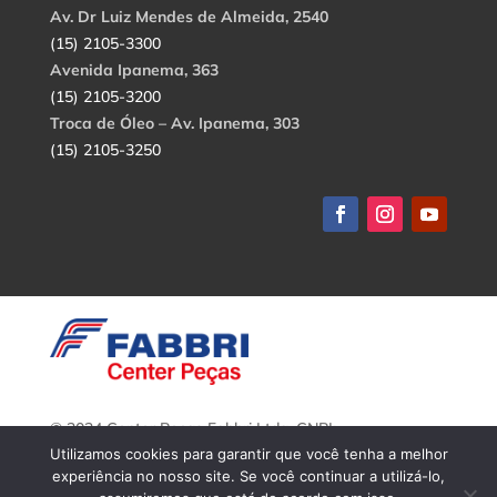
Av. Dr Luiz Mendes de Almeida, 2540
(15) 2105-3300
Avenida Ipanema, 363
(15) 2105-3200
Troca de Óleo – Av. Ipanema, 303
(15) 2105-3250
© 2024 Center Peças Fabbri Ltda. CNPJ:
56.908.650/0001-94.
Utilizamos cookies para garantir que você tenha a melhor
Todos os direitos reservados.
experiência no nosso site. Se você continuar a utilizá-lo,