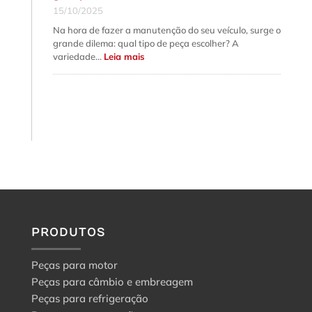
15/10/2025
Na hora de fazer a manutenção do seu veículo, surge o
grande dilema: qual tipo de peça escolher? A
:
variedade…
Leia mais
Peça
genuína,
original
e
aftermarket:
o
guia
para
a
escolha
certa
PRODUTOS
Peças para motor
Peças para câmbio e embreagem
Peças para refrigeração