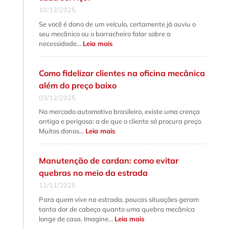
10/12/2025
Se você é dono de um veículo, certamente já ouviu o
seu mecânico ou o borracheiro falar sobre a
:
necessidade…
Leia mais
Alinhamento
e
balanceamento:
qual
Como fidelizar clientes na oficina mecânica
a
diferença
além do preço baixo
fundamental
e
03/12/2025
quando
fazer
No mercado automotivo brasileiro, existe uma crença
cada
serviço?
antiga e perigosa: a de que o cliente só procura preço.
:
Muitos donos…
Leia mais
Como
fidelizar
clientes
na
Manutenção de cardan: como evitar
oficina
mecânica
quebras no meio da estrada
além
do
11/11/2025
preço
baixo
Para quem vive na estrada, poucas situações geram
tanta dor de cabeça quanto uma quebra mecânica
:
longe de casa. Imagine…
Leia mais
Manutenção