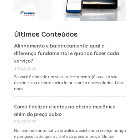
Últimos Conteúdos
Alinhamento e balanceamento: qual a
diferença fundamental e quando fazer cada
serviço?
10/12/2025
Se você é dono de um veículo, certamente já ouviu o seu
mecânico ou o borracheiro falar sobre a necessidade…
Leia
:
mais
Alinhamento
e
Como fidelizar clientes na oficina mecânica
balanceamento:
qual
além do preço baixo
a
03/12/2025
diferença
fundamental
No mercado automotivo brasileiro, existe uma crença antiga
e
e perigosa: a de que o cliente só procura preço. Muitos