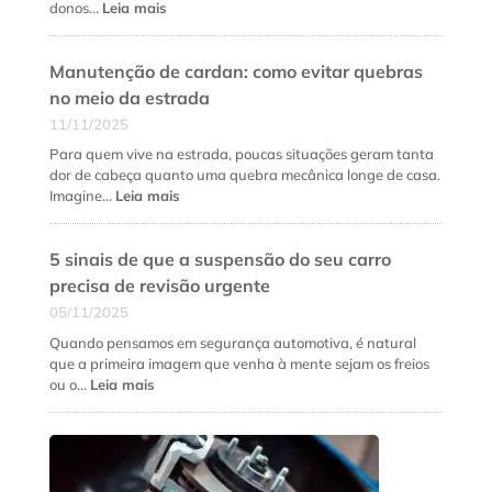
quando
:
donos…
Leia mais
fazer
Como
cada
fidelizar
serviço?
Manutenção de cardan: como evitar quebras
clientes
na
no meio da estrada
oficina
11/11/2025
mecânica
além
Para quem vive na estrada, poucas situações geram tanta
do
dor de cabeça quanto uma quebra mecânica longe de casa.
preço
:
Imagine…
Leia mais
baixo
Manutenção
de
5 sinais de que a suspensão do seu carro
cardan:
como
precisa de revisão urgente
evitar
05/11/2025
quebras
no
Quando pensamos em segurança automotiva, é natural
meio
que a primeira imagem que venha à mente sejam os freios
da
:
ou o…
Leia mais
estrada
5
sinais
de
que
a