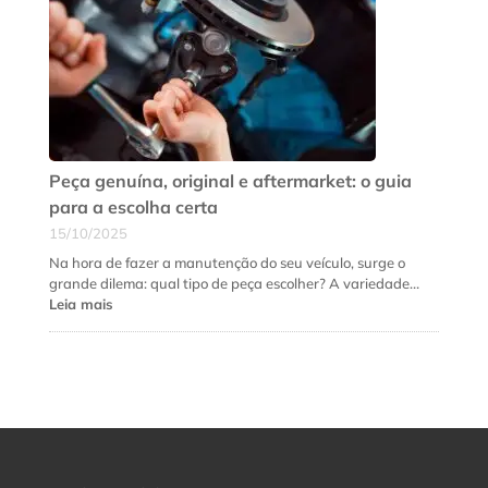
suspensão
do
seu
carro
precisa
de
revisão
urgente
Peça genuína, original e aftermarket: o guia
para a escolha certa
15/10/2025
Na hora de fazer a manutenção do seu veículo, surge o
grande dilema: qual tipo de peça escolher? A variedade…
:
Leia mais
Peça
genuína,
original
e
aftermarket:
o
guia
para