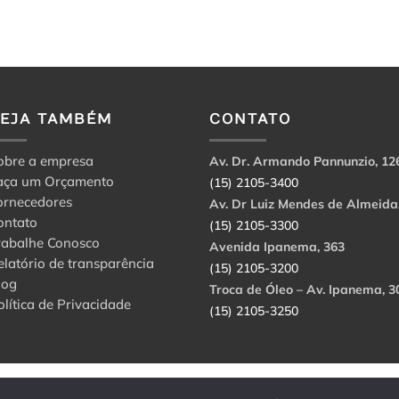
VEJA TAMBÉM
CONTATO
obre a empresa
Av. Dr. Armando Pannunzio, 12
aça um Orçamento
(15) 2105-3400
ornecedores
Av. Dr Luiz Mendes de Almeida
ontato
(15) 2105-3300
rabalhe Conosco
Avenida Ipanema, 363
elatório de transparência
(15) 2105-3200
log
Troca de Óleo – Av. Ipanema, 3
olítica de Privacidade
(15) 2105-3250
abbri Ltda. CNPJ: 56.908.650/0001-94.