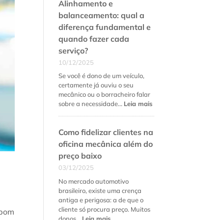
Alinhamento e
balanceamento: qual a
diferença fundamental e
quando fazer cada
serviço?
10/12/2025
Se você é dono de um veículo,
certamente já ouviu o seu
mecânico ou o borracheiro falar
:
sobre a necessidade…
Leia mais
Alinhamento
e
Como fidelizar clientes na
balanceamento:
qual
oficina mecânica além do
a
preço baixo
diferença
03/12/2025
fundamental
e
No mercado automotivo
quando
brasileiro, existe uma crença
fazer
antiga e perigosa: a de que o
cada
cliente só procura preço. Muitos
 bom
serviço?
:
donos…
Leia mais