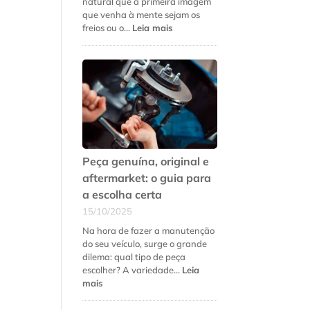
natural que a primeira imagem
que venha à mente sejam os
:
freios ou o…
Leia mais
5
sinais
de
que
a
suspensão
do
seu
carro
precisa
Peça genuína, original e
de
aftermarket: o guia para
revisão
a escolha certa
urgente
15/10/2025
Na hora de fazer a manutenção
do seu veículo, surge o grande
dilema: qual tipo de peça
escolher? A variedade…
Leia
:
mais
Peça
genuína,