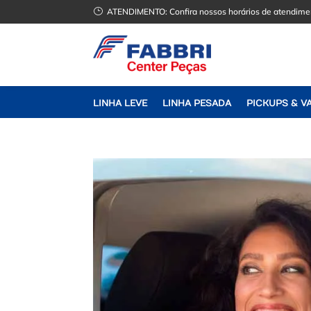
}
ATENDIMENTO:
Confira nossos horários de atendime
LINHA LEVE
LINHA PESADA
PICKUPS & V