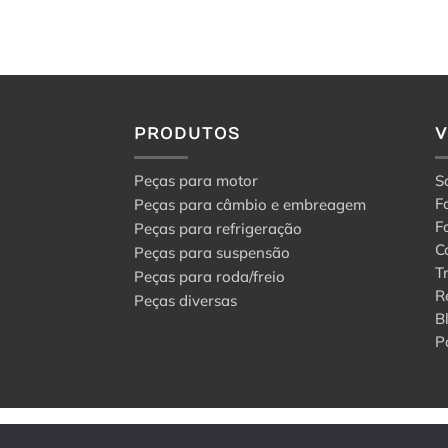
PRODUTOS
Peças para motor
S
F
Peças para câmbio e embreagem
F
Peças para refrigeração
C
Peças para suspensão
T
Peças para roda/freio
R
Peças diversas
B
P
© 2024 Center Peças F