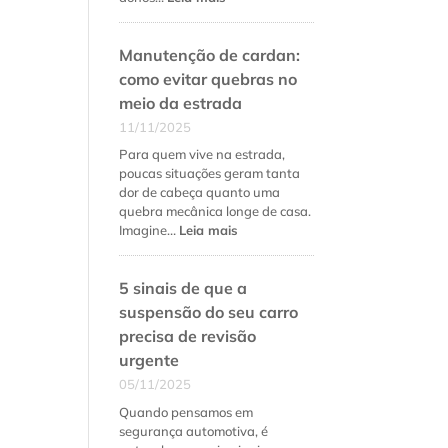
Como
fidelizar
Manutenção de cardan:
clientes
na
como evitar quebras no
oficina
meio da estrada
mecânica
11/11/2025
além
do
Para quem vive na estrada,
preço
poucas situações geram tanta
baixo
dor de cabeça quanto uma
quebra mecânica longe de casa.
:
Imagine…
Leia mais
Manutenção
de
5 sinais de que a
cardan:
como
suspensão do seu carro
evitar
precisa de revisão
quebras
urgente
no
meio
05/11/2025
da
Quando pensamos em
estrada
segurança automotiva, é