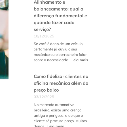
Alinhamento e
balanceamento: qual a
diferença fundamental e
quando fazer cada
serviço?
10/12/2025
Se você é dono de um veículo,
certamente já ouviu o seu
mecânico ou o borracheiro falar
:
sobre a necessidade…
Leia mais
Alinhamento
e
Como fidelizar clientes na
balanceamento:
qual
oficina mecânica além do
a
preço baixo
diferença
03/12/2025
fundamental
e
No mercado automotivo
quando
brasileiro, existe uma crença
fazer
antiga e perigosa: a de que o
cada
cliente só procura preço. Muitos
serviço?
:
donos…
Leia mais