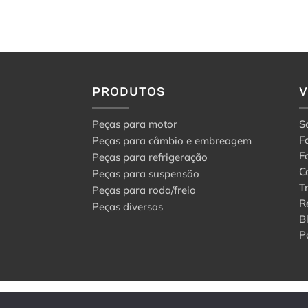
PRODUTOS
Peças para motor
S
F
Peças para câmbio e embreagem
F
Peças para refrigeração
C
Peças para suspensão
T
Peças para roda/freio
R
Peças diversas
B
P
© 2024 Center Peças F