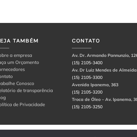
VEJA TAMBÉM
CONTATO
obre a empresa
Av. Dr. Armando Pannunzio, 12
aça um Orçamento
(15) 2105-3400
ornecedores
Av. Dr Luiz Mendes de Almeida
ontato
(15) 2105-3300
rabalhe Conosco
Avenida Ipanema, 363
elatório de transparência
(15) 2105-3200
log
Troca de Óleo – Av. Ipanema, 3
olítica de Privacidade
(15) 2105-3250
abbri Ltda. CNPJ: 56.908.650/0001-94.