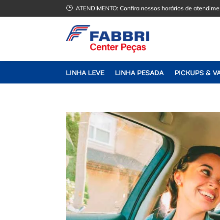
}
ATENDIMENTO:
Confira nossos horários de atendime
LINHA LEVE
LINHA PESADA
PICKUPS & V