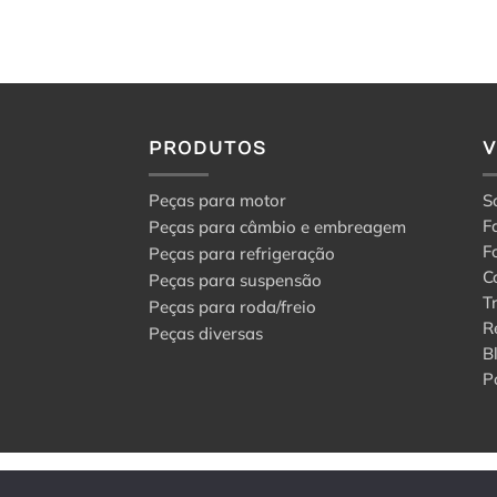
PRODUTOS
Peças para motor
S
F
Peças para câmbio e embreagem
F
Peças para refrigeração
C
Peças para suspensão
T
Peças para roda/freio
R
Peças diversas
B
P
© 2024 Center Peças F