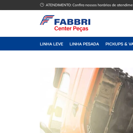
}
ATENDIMENTO:
Confira nossos horários de atendime
LINHA LEVE
LINHA PESADA
PICKUPS & V