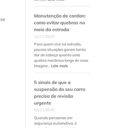
Como
fidelizar
e
Manutenção de cardan:
clientes
 se
na
como evitar quebras no
oficina
meio da estrada
mecânica
11/11/2025
além
do
Para quem vive na estrada,
preço
poucas situações geram tanta
baixo
dor de cabeça quanto uma
quebra mecânica longe de casa.
:
Imagine…
Leia mais
Manutenção
de
5 sinais de que a
cardan:
como
suspensão do seu carro
evitar
precisa de revisão
quebras
urgente
no
meio
05/11/2025
da
Quando pensamos em
estrada
segurança automotiva, é