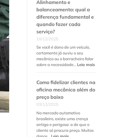
Alinhamento e
balanceamento: qual a
diferença fundamental e
quando fazer cada
serviço?
10/12/2025
Se você é dono de um veículo,
certamente já ouviu o seu
mecânico ou o borracheiro falar
:
sobre a necessidade…
Leia mais
Alinhamento
e
Como fidelizar clientes na
balanceamento:
qual
oficina mecânica além do
a
preço baixo
diferença
03/12/2025
fundamental
e
No mercado automotivo
quando
brasileiro, existe uma crença
fazer
antiga e perigosa: a de que o
cada
cliente só procura preço. Muitos
serviço?
:
donos…
Leia mais