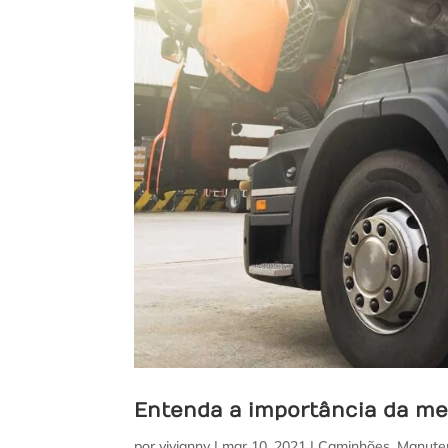
Entenda a importância da m
por
vivianny
|
mar 10, 2021
|
Caminhões
,
Manute