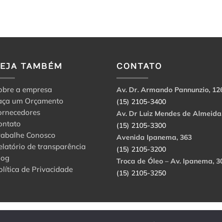
VEJA TAMBÉM
CONTATO
obre a empresa
Av. Dr. Armando Pannunzio, 12
aça um Orçamento
(15) 2105-3400
ornecedores
Av. Dr Luiz Mendes de Almeida
ontato
(15) 2105-3300
rabalhe Conosco
Avenida Ipanema, 363
elatório de transparência
(15) 2105-3200
log
Troca de Óleo – Av. Ipanema, 3
olítica de Privacidade
(15) 2105-3250
abbri Ltda. CNPJ: 56.908.650/0001-94.