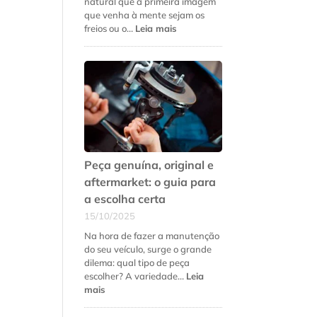
natural que a primeira imagem
que venha à mente sejam os
:
freios ou o…
Leia mais
5
sinais
de
que
a
suspensão
do
seu
carro
precisa
Peça genuína, original e
de
aftermarket: o guia para
revisão
a escolha certa
urgente
15/10/2025
Na hora de fazer a manutenção
do seu veículo, surge o grande
dilema: qual tipo de peça
escolher? A variedade…
Leia
:
mais
Peça
genuína,