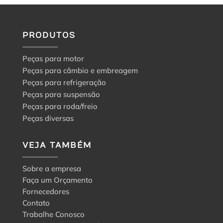
o
guia
para
a
PRODUTOS
escolha
certa
Peças para motor
Peças para câmbio e embreagem
Peças para refrigeração
Peças para suspensão
Peças para roda/freio
Peças diversas
VEJA TAMBÉM
Sobre a empresa
Faça um Orçamento
Fornecedores
Contato
Trabalhe Conosco