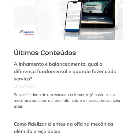
Últimos Conteúdos
Alinhamento e balanceamento: qual a
diferença fundamental e quando fazer cada
serviço?
10/12/2025
Se você é dono de um veículo, certamente já ouviu o seu
mecânico ou o borracheiro falar sobre a necessidade…
Leia
:
mais
Alinhamento
e
Como fidelizar clientes na oficina mecânica
balanceamento:
qual
além do preço baixo
a