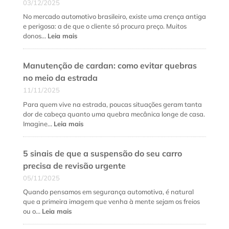
03/12/2025
diferença
fundamental
No mercado automotivo brasileiro, existe uma crença antiga
e
e perigosa: a de que o cliente só procura preço. Muitos
quando
:
donos…
Leia mais
fazer
Como
cada
fidelizar
serviço?
Manutenção de cardan: como evitar quebras
clientes
na
no meio da estrada
oficina
11/11/2025
mecânica
além
Para quem vive na estrada, poucas situações geram tanta
do
dor de cabeça quanto uma quebra mecânica longe de casa.
preço
:
Imagine…
Leia mais
baixo
Manutenção
de
5 sinais de que a suspensão do seu carro
cardan:
como
precisa de revisão urgente
evitar
05/11/2025
quebras
no
Quando pensamos em segurança automotiva, é natural
meio
que a primeira imagem que venha à mente sejam os freios
da
:
ou o…
Leia mais
estrada
5