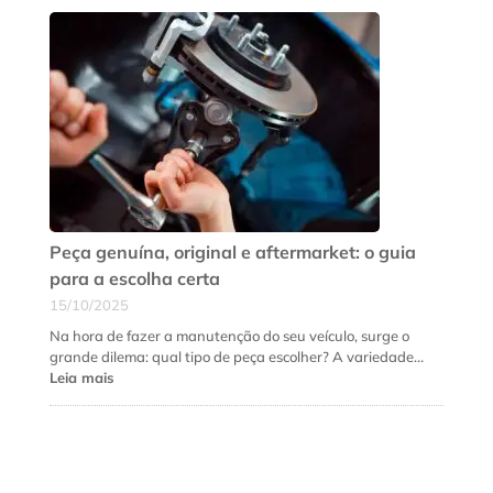
sinais
de
que
a
suspensão
do
seu
carro
precisa
de
revisão
urgente
Peça genuína, original e aftermarket: o guia
para a escolha certa
15/10/2025
Na hora de fazer a manutenção do seu veículo, surge o
grande dilema: qual tipo de peça escolher? A variedade…
:
Leia mais
Peça
genuína,
original
e
aftermarket: