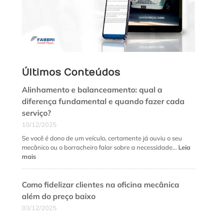
Últimos Conteúdos
Alinhamento e balanceamento: qual a
diferença fundamental e quando fazer cada
serviço?
10/12/2025
Se você é dono de um veículo, certamente já ouviu o seu
mecânico ou o borracheiro falar sobre a necessidade…
Leia
:
mais
Alinhamento
e
Como fidelizar clientes na oficina mecânica
balanceamento:
qual
além do preço baixo
a
03/12/2025
diferença