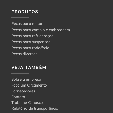
guia
para
a
PRODUTOS
escolha
certa
Peças para motor
Peças para câmbio e embreagem
Peças para refrigeração
Peças para suspensão
Peças para roda/freio
Peças diversas
VEJA TAMBÉM
Sobre a empresa
Faça um Orçamento
Fornecedores
Contato
Trabalhe Conosco
Relatório de transparência