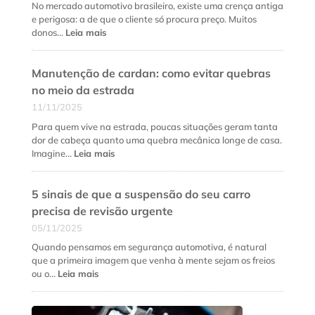
fundamental
No mercado automotivo brasileiro, existe uma crença antiga
e
e perigosa: a de que o cliente só procura preço. Muitos
quando
:
donos…
Leia mais
fazer
Como
cada
fidelizar
serviço?
Manutenção de cardan: como evitar quebras
clientes
na
no meio da estrada
oficina
11/11/2025
mecânica
além
Para quem vive na estrada, poucas situações geram tanta
do
dor de cabeça quanto uma quebra mecânica longe de casa.
preço
:
Imagine…
Leia mais
baixo
Manutenção
de
5 sinais de que a suspensão do seu carro
cardan:
como
precisa de revisão urgente
evitar
05/11/2025
quebras
no
Quando pensamos em segurança automotiva, é natural
meio
que a primeira imagem que venha à mente sejam os freios
da
:
ou o…
Leia mais
estrada
5
sinais
de