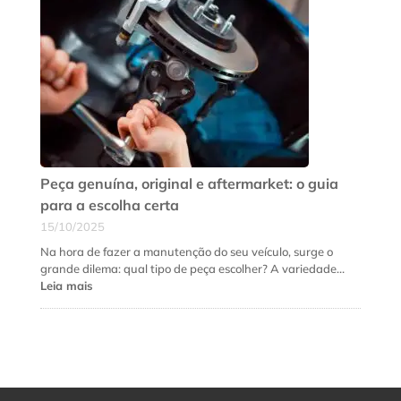
que
a
suspensão
do
seu
carro
precisa
de
revisão
urgente
Peça genuína, original e aftermarket: o guia
para a escolha certa
15/10/2025
Na hora de fazer a manutenção do seu veículo, surge o
grande dilema: qual tipo de peça escolher? A variedade…
:
Leia mais
Peça
genuína,
original
e
aftermarket:
o