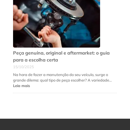
a
suspensão
do
seu
carro
precisa
de
revisão
urgente
Peça genuína, original e aftermarket: o guia
para a escolha certa
15/10/2025
Na hora de fazer a manutenção do seu veículo, surge o
grande dilema: qual tipo de peça escolher? A variedade…
:
Leia mais
Peça
genuína,
original
e
aftermarket:
o
guia
para