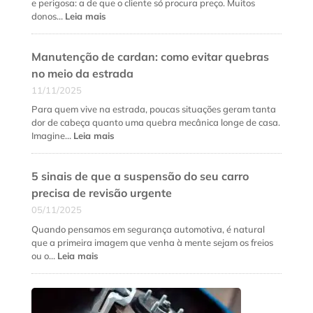
e
e perigosa: a de que o cliente só procura preço. Muitos
quando
:
donos…
Leia mais
fazer
Como
cada
fidelizar
serviço?
Manutenção de cardan: como evitar quebras
clientes
na
no meio da estrada
oficina
11/11/2025
mecânica
além
Para quem vive na estrada, poucas situações geram tanta
do
dor de cabeça quanto uma quebra mecânica longe de casa.
preço
:
Imagine…
Leia mais
baixo
Manutenção
de
5 sinais de que a suspensão do seu carro
cardan:
como
precisa de revisão urgente
evitar
05/11/2025
quebras
no
Quando pensamos em segurança automotiva, é natural
meio
que a primeira imagem que venha à mente sejam os freios
da
:
ou o…
Leia mais
estrada
5
sinais
de
que