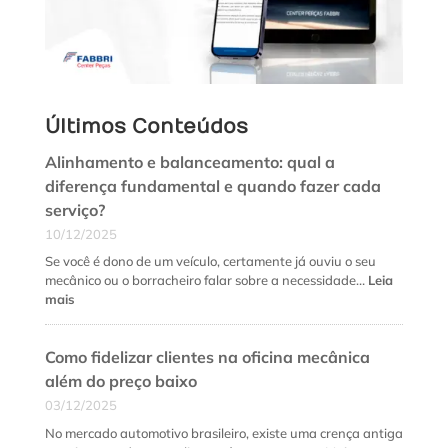
Últimos Conteúdos
Alinhamento e balanceamento: qual a
diferença fundamental e quando fazer cada
serviço?
10/12/2025
Se você é dono de um veículo, certamente já ouviu o seu
mecânico ou o borracheiro falar sobre a necessidade…
Leia
:
mais
Alinhamento
e
Como fidelizar clientes na oficina mecânica
balanceamento:
qual
além do preço baixo
a
03/12/2025
diferença
fundamental
No mercado automotivo brasileiro, existe uma crença antiga