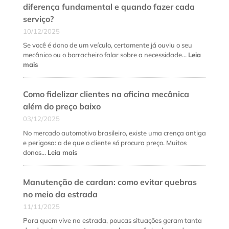
diferença fundamental e quando fazer cada
serviço?
10/12/2025
Se você é dono de um veículo, certamente já ouviu o seu
mecânico ou o borracheiro falar sobre a necessidade…
Leia
:
mais
Alinhamento
e
Como fidelizar clientes na oficina mecânica
balanceamento:
qual
além do preço baixo
a
03/12/2025
diferença
fundamental
No mercado automotivo brasileiro, existe uma crença antiga
e
e perigosa: a de que o cliente só procura preço. Muitos
quando
:
donos…
Leia mais
fazer
Como
cada
fidelizar
serviço?
Manutenção de cardan: como evitar quebras
clientes
na
no meio da estrada
oficina
11/11/2025
mecânica
além
Para quem vive na estrada, poucas situações geram tanta