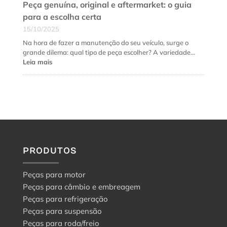
Peça genuína, original e aftermarket: o guia
para a escolha certa
15/10/2025
Na hora de fazer a manutenção do seu veículo, surge o
grande dilema: qual tipo de peça escolher? A variedade…
:
Leia mais
Peça
genuína,
original
e
aftermarket:
o
guia
para
a
PRODUTOS
escolha
certa
Peças para motor
Peças para câmbio e embreagem
Peças para refrigeração
Peças para suspensão
Peças para roda/freio