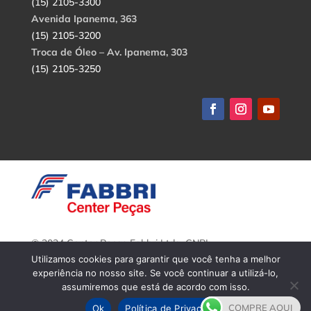
(15) 2105-3300
Avenida Ipanema, 363
(15) 2105-3200
Troca de Óleo – Av. Ipanema, 303
(15) 2105-3250
© 2024 Center Peças Fabbri Ltda. CNPJ:
56.908.650/0001-94.
Utilizamos cookies para garantir que você tenha a melhor
Todos os direitos reservados.
experiência no nosso site. Se você continuar a utilizá-lo,
assumiremos que está de acordo com isso.
COMPRE AQUI
Ok
Política de Privacidade