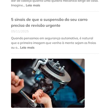
do
dor de cabeça quanto uma quebra mecânica longe de casa.
preço
:
Imagine…
Leia mais
baixo
Manutenção
de
5 sinais de que a suspensão do seu carro
cardan:
como
precisa de revisão urgente
evitar
05/11/2025
quebras
no
Quando pensamos em segurança automotiva, é natural
meio
que a primeira imagem que venha à mente sejam os freios
da
:
ou o…
Leia mais
estrada
5
sinais
de
que
a
suspensão
do
seu
carro
precisa
de
revisão
urgente