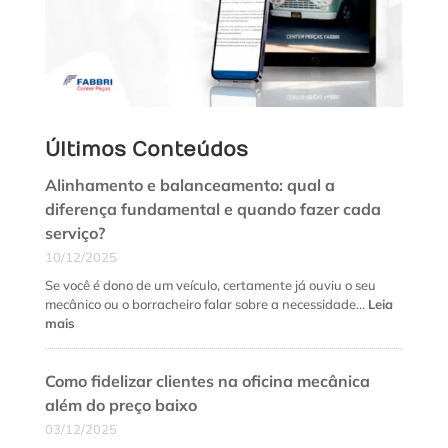
Últimos Conteúdos
Alinhamento e balanceamento: qual a
diferença fundamental e quando fazer cada
serviço?
10/12/2025
Se você é dono de um veículo, certamente já ouviu o seu
mecânico ou o borracheiro falar sobre a necessidade…
Leia
:
mais
Alinhamento
e
Como fidelizar clientes na oficina mecânica
balanceamento:
qual
além do preço baixo
a
03/12/2025
diferença