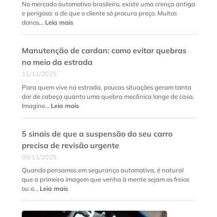
fundamental
No mercado automotivo brasileiro, existe uma crença antiga
e
e perigosa: a de que o cliente só procura preço. Muitos
quando
:
donos…
Leia mais
fazer
Como
cada
fidelizar
serviço?
Manutenção de cardan: como evitar quebras
clientes
na
no meio da estrada
oficina
11/11/2025
mecânica
além
Para quem vive na estrada, poucas situações geram tanta
do
dor de cabeça quanto uma quebra mecânica longe de casa.
preço
:
Imagine…
Leia mais
baixo
Manutenção
de
5 sinais de que a suspensão do seu carro
cardan:
como
precisa de revisão urgente
evitar
05/11/2025
quebras
no
Quando pensamos em segurança automotiva, é natural
meio
que a primeira imagem que venha à mente sejam os freios
da
:
ou o…
Leia mais
estrada
5
sinais
de