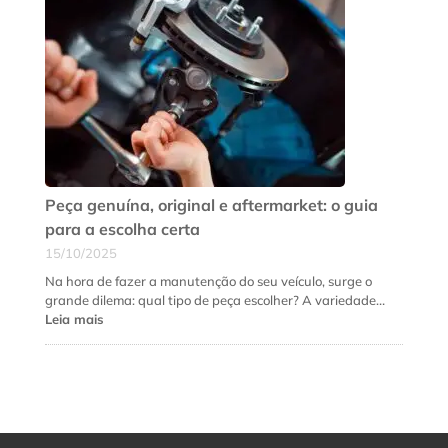
que
a
suspensão
do
seu
carro
precisa
de
revisão
urgente
Peça genuína, original e aftermarket: o guia
para a escolha certa
15/10/2025
Na hora de fazer a manutenção do seu veículo, surge o
grande dilema: qual tipo de peça escolher? A variedade…
:
Leia mais
Peça
genuína,
original
e
aftermarket:
o