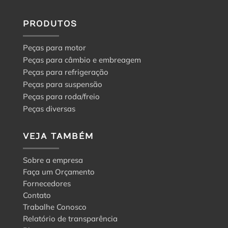
guia
para
a
PRODUTOS
escolha
certa
Peças para motor
Peças para câmbio e embreagem
Peças para refrigeração
Peças para suspensão
Peças para roda/freio
Peças diversas
VEJA TAMBÉM
Sobre a empresa
Faça um Orçamento
Fornecedores
Contato
Trabalhe Conosco
Relatório de transparência