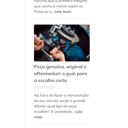
natural que a primeira imagem
que venha à mente sejam os
:
freios ou o…
Leia mais
5
sinais
de
que
a
suspensão
do
seu
carro
precisa
Peça genuína, original e
de
aftermarket: o guia para
revisão
a escolha certa
urgente
15/10/2025
Na hora de fazer a manutenção
do seu veículo, surge o grande
dilema: qual tipo de peça
escolher? A variedade…
Leia
:
mais
Peça
genuína,