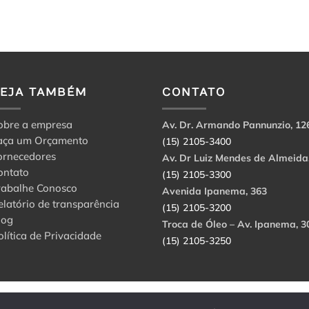
VEJA TAMBÉM
CONTATO
obre a empresa
Av. Dr. Armando Pannunzio, 12
aça um Orçamento
(15) 2105-3400
ornecedores
Av. Dr Luiz Mendes de Almeida
ontato
(15) 2105-3300
rabalhe Conosco
Avenida Ipanema, 363
elatório de transparência
(15) 2105-3200
log
Troca de Óleo – Av. Ipanema, 3
olítica de Privacidade
(15) 2105-3250
abbri Ltda. CNPJ: 56.908.650/0001-94.