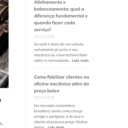
Alinhamento e
balanceamento: qual a
diferença fundamental e
quando fazer cada
serviço?
10/12/2025
Se você é dono de um veículo,
certamente já ouviu o seu
mecânico ou o borracheiro falar
:
sobre a necessidade…
Leia mais
Alinhamento
e
Como fidelizar clientes na
balanceamento:
qual
oficina mecânica além do
a
preço baixo
diferença
03/12/2025
fundamental
o
e
No mercado automotivo
quando
brasileiro, existe uma crença
fazer
antiga e perigosa: a de que o
cada
cliente só procura preço. Muitos
s,
serviço?
:
donos…
Leia mais