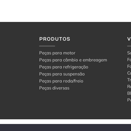
PRODUTOS
Peças para motor
S
F
Peças para câmbio e embreagem
F
Peças para refrigeração
C
Peças para suspensão
T
Peças para roda/freio
R
Peças diversas
B
P
© 2024 Center Peças F