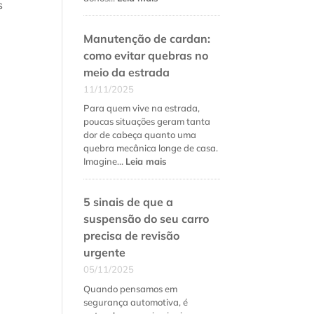
s
Como
fidelizar
Manutenção de cardan:
clientes
na
como evitar quebras no
oficina
meio da estrada
mecânica
11/11/2025
além
do
Para quem vive na estrada,
preço
poucas situações geram tanta
baixo
dor de cabeça quanto uma
quebra mecânica longe de casa.
:
Imagine…
Leia mais
Manutenção
de
5 sinais de que a
cardan:
como
suspensão do seu carro
evitar
precisa de revisão
quebras
urgente
no
meio
05/11/2025
da
Quando pensamos em
estrada
segurança automotiva, é