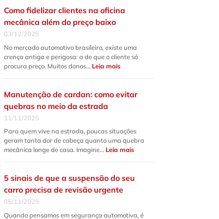
qual
Como fidelizar clientes na oficina
a
diferença
mecânica além do preço baixo
fundamental
e
03/12/2025
quando
fazer
No mercado automotivo brasileiro, existe uma
cada
serviço?
crença antiga e perigosa: a de que o cliente só
:
procura preço. Muitos donos…
Leia mais
Como
fidelizar
clientes
na
Manutenção de cardan: como evitar
oficina
mecânica
quebras no meio da estrada
além
do
11/11/2025
preço
baixo
Para quem vive na estrada, poucas situações
geram tanta dor de cabeça quanto uma quebra
:
mecânica longe de casa. Imagine…
Leia mais
Manutenção
de
cardan:
como
5 sinais de que a suspensão do seu
evitar
quebras
carro precisa de revisão urgente
no
meio
05/11/2025
da
estrada
Quando pensamos em segurança automotiva, é