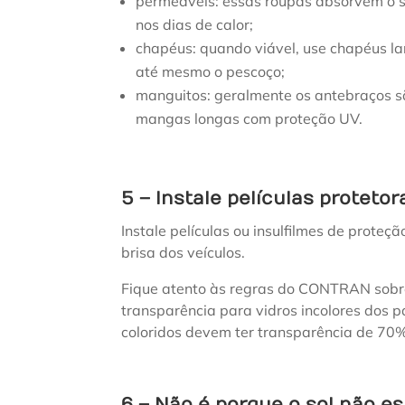
permeáveis: essas roupas absorvem o su
nos dias de calor;
chapéus: quando viável, use chapéus la
até mesmo o pescoço;
manguitos: geralmente os antebraços sã
mangas longas com proteção UV.
5 – Instale películas protetor
Instale películas ou insulfilmes de proteç
brisa dos veículos.
Fique atento às regras do CONTRAN sobre 
transparência para vidros incolores dos p
coloridos devem ter transparência de 70
6 – Não é porque o sol não es