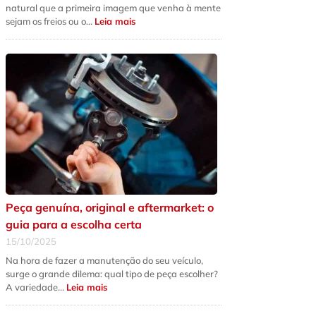
natural que a primeira imagem que venha à mente
:
sejam os freios ou o…
Leia mais
5
sinais
de
que
a
suspensão
do
seu
carro
precisa
de
revisão
urgente
Peça genuína, original e aftermarket: o
guia para a escolha certa
15/10/2025
Na hora de fazer a manutenção do seu veículo,
surge o grande dilema: qual tipo de peça escolher?
:
A variedade…
Leia mais
Peça
genuína,
original