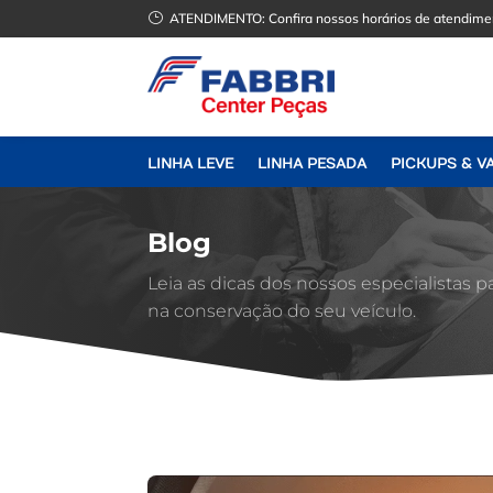
}
ATENDIMENTO:
Confira nossos horários de atendime
LINHA LEVE
LINHA PESADA
PICKUPS & V
Blog
Leia as dicas dos nossos especialistas p
na conservação do seu veículo.