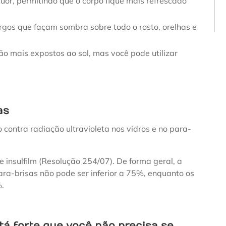
or, permitindo que o corpo fique mais refrescado
rgos que façam sombra sobre todo o rosto, orelhas e
o mais expostos ao sol, mas você pode utilizar
as
ão contra radiação ultravioleta nos vidros e no para-
insulfilm (Resolução 254/07). De forma geral, a
ara-brisas não pode ser inferior a 75%, enquanto os
%.
tá forte que você não precisa se