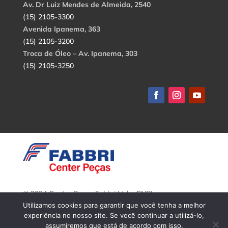
Av. Dr Luiz Mendes de Almeida, 2540
(15) 2105-3300
Avenida Ipanema, 363
(15) 2105-3200
Troca de Óleo – Av. Ipanema, 303
(15) 2105-3250
© 2024 Center Peças Fabbri Ltda. CNPJ:
56.908.650/0001-94.
Utilizamos cookies para garantir que você tenha a melhor
Todos os direitos reservados.
experiência no nosso site. Se você continuar a utilizá-lo,
assumiremos que está de acordo com isso.