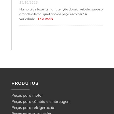
15/10/2025
Na hora de fazer a manutenção do seu veículo, surge o
grande dilema: qual tipo de peça escolher? A
:
variedade…
Leia mais
Peça
genuína,
original
e
aftermarket:
o
guia
para
a
escolha
certa
PRODUTOS
Peças para motor
Peças para câmbio e embreagem
Peças para refrigeração
Peças para suspensão