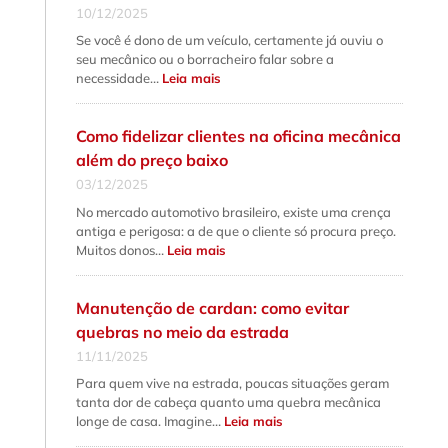
10/12/2025
Se você é dono de um veículo, certamente já ouviu o
seu mecânico ou o borracheiro falar sobre a
:
necessidade…
Leia mais
Alinhamento
e
balanceamento:
qual
Como fidelizar clientes na oficina mecânica
a
diferença
além do preço baixo
fundamental
e
03/12/2025
quando
fazer
No mercado automotivo brasileiro, existe uma crença
cada
serviço?
antiga e perigosa: a de que o cliente só procura preço.
:
Muitos donos…
Leia mais
Como
fidelizar
clientes
na
Manutenção de cardan: como evitar
oficina
mecânica
quebras no meio da estrada
além
do
11/11/2025
preço
baixo
Para quem vive na estrada, poucas situações geram
tanta dor de cabeça quanto uma quebra mecânica
:
longe de casa. Imagine…
Leia mais
Manutenção
de