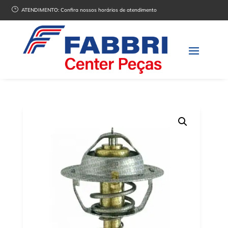
}
ATENDIMENTO:
Confira nossos horários de atendimento