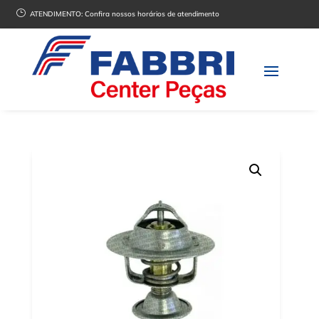
}
ATENDIMENTO:
Confira nossos horários de atendimento