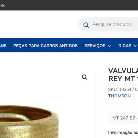
nto
Pesquisar
produtos
ANS
PEÇAS PARA CARROS ANTIGOS
SERVIÇOS
DICAS
VALVUL
REY MT 
SKU:
10354
C
THOMSON
VT 247 87
Informação ad