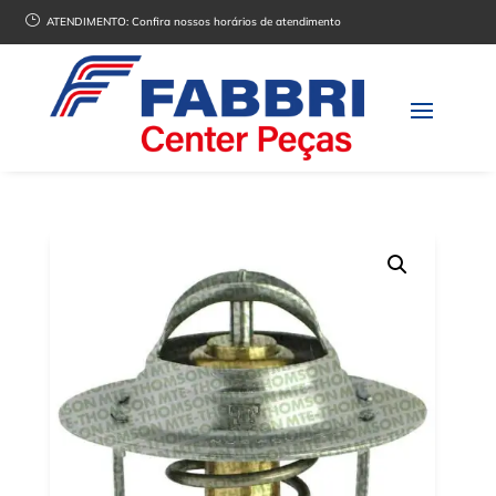
}
ATENDIMENTO:
Confira nossos horários de atendimento