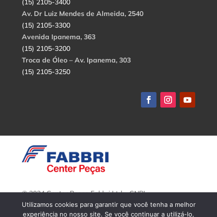
(15) 2105-3400
Av. Dr Luiz Mendes de Almeida, 2540
(15) 2105-3300
Avenida Ipanema, 363
(15) 2105-3200
Troca de Óleo – Av. Ipanema, 303
(15) 2105-3250
© 2024 Center Peças Fabbri Ltda. CNPJ:
56.908.650/0001-94.
Utilizamos cookies para garantir que você tenha a melhor
Todos os direitos reservados.
experiência no nosso site. Se você continuar a utilizá-lo,