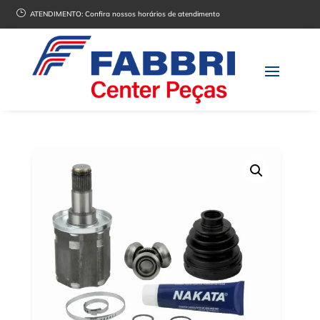
}
ATENDIMENTO:
Confira nossos horários de atendimento