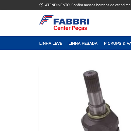
}
ATENDIMENTO:
Confira nossos horários de atendime
LINHA LEVE
LINHA PESADA
PICKUPS & V