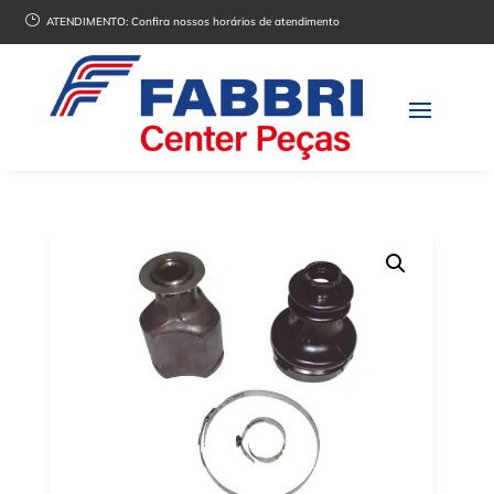
}
ATENDIMENTO:
Confira nossos horários de atendimento