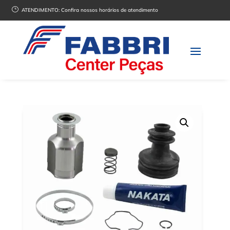
}
ATENDIMENTO:
Confira nossos horários de atendimento