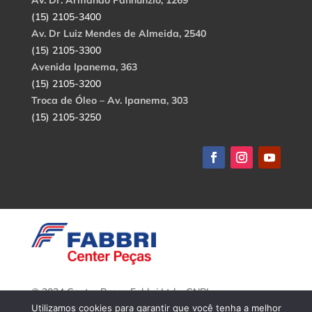
Av. Dr. Armando Pannunzio, 1269
(15) 2105-3400
Av. Dr Luiz Mendes de Almeida, 2540
(15) 2105-3300
Avenida Ipanema, 363
(15) 2105-3200
Troca de Óleo – Av. Ipanema, 303
(15) 2105-3250
© 2024 Center Peças Fabbri Ltda. CNPJ:
56.908.650/0001-94.
Utilizamos cookies para garantir que você tenha a melhor