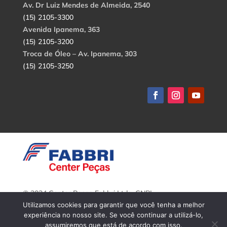
Av. Dr Luiz Mendes de Almeida, 2540
(15) 2105-3300
Avenida Ipanema, 363
(15) 2105-3200
Troca de Óleo – Av. Ipanema, 303
(15) 2105-3250
© 2024 Center Peças Fabbri Ltda. CNPJ:
56.908.650/0001-94.
Utilizamos cookies para garantir que você tenha a melhor
Todos os direitos reservados.
experiência no nosso site. Se você continuar a utilizá-lo,
assumiremos que está de acordo com isso.