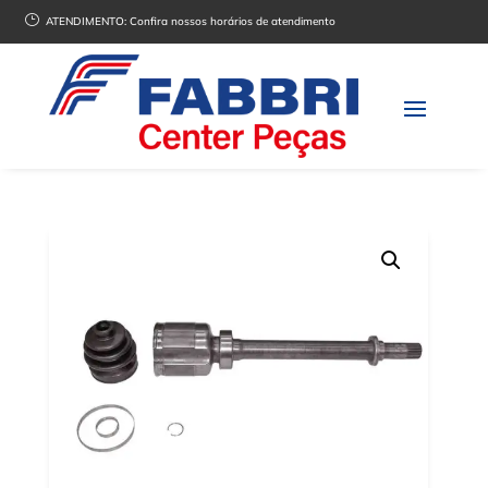
}
ATENDIMENTO:
Confira nossos horários de atendimento