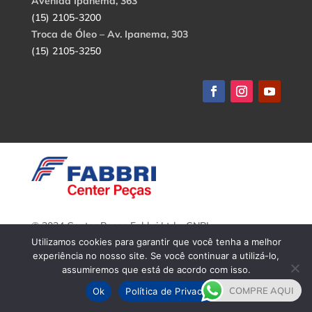
Avenida Ipanema, 363
(15) 2105-3200
Troca de Óleo – Av. Ipanema, 303
(15) 2105-3250
© 2024 Center Peças Fabbri Ltda. CNPJ:
56.908.650/0001-94.
Utilizamos cookies para garantir que você tenha a melhor
Todos os direitos reservados.
experiência no nosso site. Se você continuar a utilizá-lo,
assumiremos que está de acordo com isso.
COMPRE AQUI
Ok
Política de Privacidade