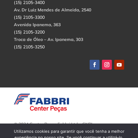
(15) 2105-3400
Av. Dr Luiz Mendes de Almeida, 2540
(15) 2105-3300
Avenida Ipanema, 363
(15) 2105-3200
Troca de Óleo – Av. Ipanema, 303
(15) 2105-3250
© 2024 Center Peças Fabbri Ltda. CNPJ:
56.908.650/0001-94.
Utilizamos cookies para garantir que você tenha a melhor
Todos os direitos reservados.
experiência no nosso site. Se você continuar a utilizá-lo,