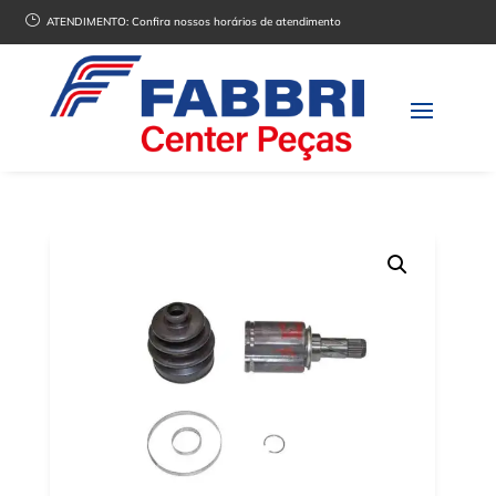
}
ATENDIMENTO:
Confira nossos horários de atendimento