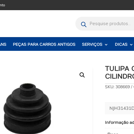
nto
Pesquisar
produtos
ANS
PEÇAS PARA CARROS ANTIGOS
SERVIÇOS
DICAS
TULIPA 
CILINDR
SKU:
308669
NJH31431D
Informação ad