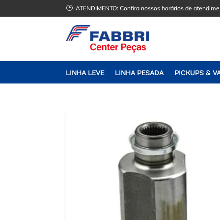
}
ATENDIMENTO:
Confira nossos horários de atendime
LINHA LEVE
LINHA PESADA
PICKUPS & V