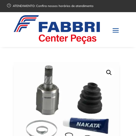
}
ATENDIMENTO:
Confira nossos horários de atendimento