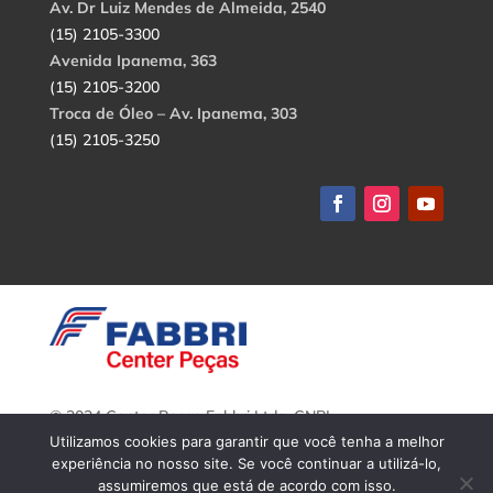
Av. Dr Luiz Mendes de Almeida, 2540
(15) 2105-3300
Avenida Ipanema, 363
(15) 2105-3200
Troca de Óleo – Av. Ipanema, 303
(15) 2105-3250
© 2024 Center Peças Fabbri Ltda. CNPJ:
56.908.650/0001-94.
Utilizamos cookies para garantir que você tenha a melhor
Todos os direitos reservados.
experiência no nosso site. Se você continuar a utilizá-lo,
assumiremos que está de acordo com isso.