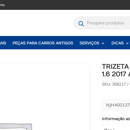
nto
Pesquisar
produtos
ANS
PEÇAS PARA CARROS ANTIGOS
SERVIÇOS
DICAS
TRIZET
1.6 201
SKU:
358217
NJH40013T
Informação ad