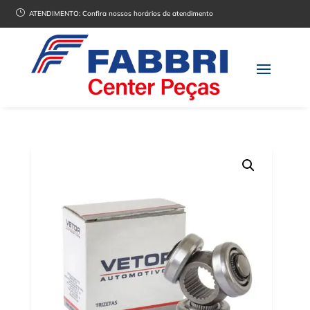
}
ATENDIMENTO:
Confira nossos horários de atendimento