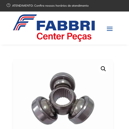
}
ATENDIMENTO:
Confira nossos horários de atendimento