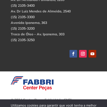
(15) 2105-3400
Av. Dr Luiz Mendes de Almeida, 2540
(15) 2105-3300
Avenida Ipanema, 363
(15) 2105-3200
Troca de Óleo – Av. Ipanema, 303
(15) 2105-3250
© 2024 Center Peças Fabbri Ltda. CNPJ:
56.908.650/0001-94.
Utilizamos cookies para garantir que você tenha a melhor